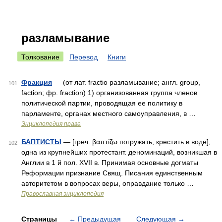
разламывание
Толкование
Перевод
Книги
Фракция
— (от лат. fractio разламывание; англ. group,
101
faction; фр. fraction) 1) организованная группа членов
политической партии, проводящая ее политику в
парламенте, органах местного самоуправления, в …
Энциклопедия права
БАПТИСТЫ
— [греч. βαπτίζω погружать, крестить в воде],
102
одна из крупнейших протестант. деноминаций, возникшая в
Англии в 1 й пол. XVII в. Принимая основные догматы
Реформации признание Свящ. Писания единственным
авторитетом в вопросах веры, оправдание только …
Православная энциклопедия
Страницы
←
Предыдущая
Следующая
→